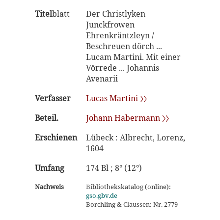
Titel
blatt
Der Christlyken
Junckfrowen
Ehrenkräntzleyn /
Beschreuen dörch ...
Lucam Martini. Mit einer
Vörrede ... Johannis
Avenarii
Verfasser
Lucas Martini 〉〉
Beteil.
Johann Habermann 〉〉
Erschienen
Lübeck : Albrecht, Lorenz,
1604
Umfang
174 Bl ; 8° (12°)
Nachweis
Bibliothekskatalog (online):
gso.gbv.de
Borchling & Claussen: Nr. 2779