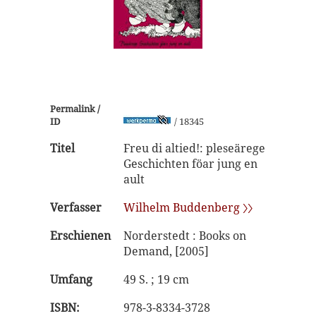
Permalink /
ID
/ 18345
Titel
Freu di altied!: pleseärege
Geschichten föar jung en
ault
Verfasser
Wilhelm Buddenberg 〉〉
Erschienen
Norderstedt : Books on
Demand, [2005]
Umfang
49 S. ; 19 cm
ISBN:
978-3-8334-3728