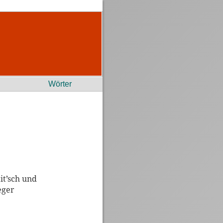
Wörter
it’sch und
eger