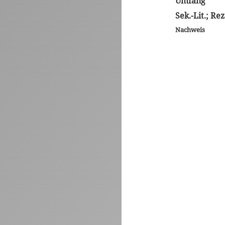
Umfang
Sek.-Lit.; Rez
Nachweis