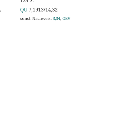
124 S.
.
QU
7,1913/14,32
sonst. Nachweis:
3,34
;
GBV