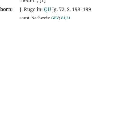
Tieden ; [1]
kborn:
J. Ruge in:
QU
Jg. 72, S. 198 -199
sonst. Nachweis:
GBV
;
81,21