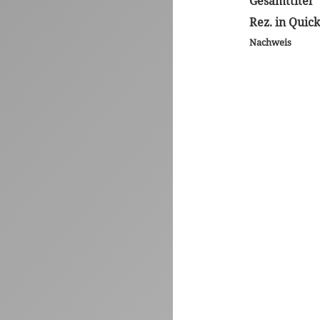
Gesamttitel
Rez. in Quic
Nachweis