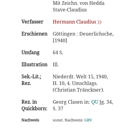
Mit Zeichn. von Hedda
Stave-Claudius
Verfasser
Hermann Claudius 〉〉
Erschienen
Göttingen : Deuerlichsche,
[1940]
Umfang
64 S.
Illustration
Ill.
Sek.-Lit.;
Niederdt. Welt 15, 1940,
Rez.
H. 10, 4. Umschlags.
(Christian Tränckner).
Rez. in
Georg Clasen in:
QU
Jg. 34,
Quickborn:
S. 37
Nachweis
sonst. Nachweis:
GBV