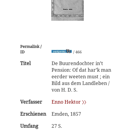
Permalink /
ID
/ 466
Titel
De Buurendochter in’t
Pension: Of dat har’k man
eerder weeten must ; ein
Bild aus dem Landleben /
von H. D. S.
Verfasser
Enno Hektor 〉〉
Erschienen
Emden, 1857
Umfang
27 S.