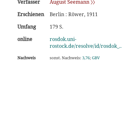
Verfasser
August Seemann 〉〉
Erschienen
Berlin : Röwer, 1911
Umfang
179 S.
online
rosdok.uni-
rostock.de/resolve/id/rosdok_..
Nachweis
sonst. Nachweis:
3,76
;
GBV