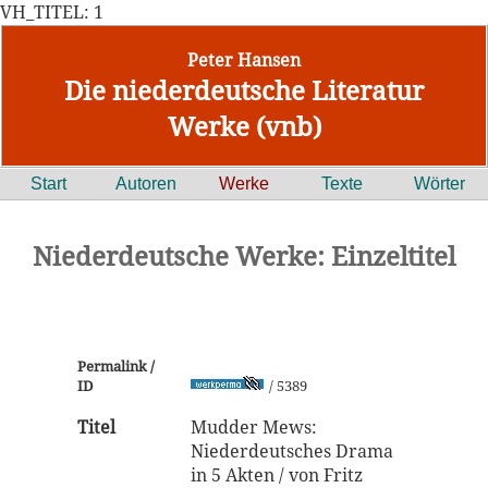
VH_TITEL: 1
Peter Hansen
Die niederdeutsche Literatur
Werke (vnb)
Start
Autoren
Werke
Texte
Wörter
Niederdeutsche Werke: Einzeltitel
Permalink /
ID
/ 5389
Titel
Mudder Mews:
Niederdeutsches Drama
in 5 Akten / von Fritz