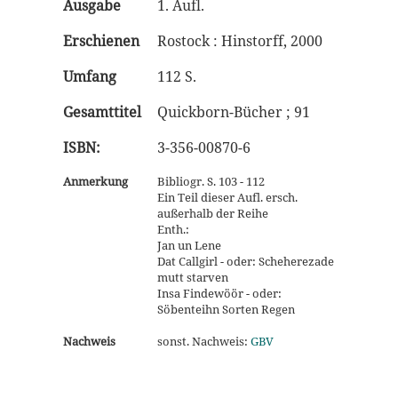
Ausgabe
1. Aufl.
Erschienen
Rostock : Hinstorff, 2000
Umfang
112 S.
Gesamttitel
Quickborn-Bücher ; 91
ISBN:
3-356-00870-6
Anmerkung
Bibliogr. S. 103 - 112
Ein Teil dieser Aufl. ersch.
außerhalb der Reihe
Enth.:
Jan un Lene
Dat Callgirl - oder: Scheherezade
mutt starven
Insa Findewöör - oder:
Söbenteihn Sorten Regen
Nachweis
sonst. Nachweis:
GBV