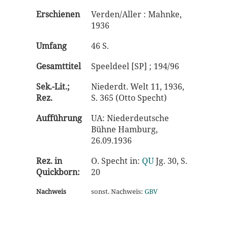
Erschienen
Verden/Aller : Mahnke,
1936
Umfang
46 S.
Gesamttitel
Speeldeel [SP] ; 194/96
Sek.-Lit.;
Niederdt. Welt 11, 1936,
Rez.
S. 365 (Otto Specht)
Aufführung
UA: Niederdeutsche
Bühne Hamburg,
26.09.1936
Rez. in
O. Specht in:
QU
Jg. 30, S.
Quickborn:
20
Nachweis
sonst. Nachweis:
GBV