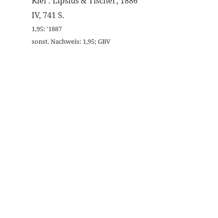
Kiel : Lipsius & Tischer, 1886
IV, 741 S.
1,95: '1887
sonst. Nachweis: 1,95; GBV