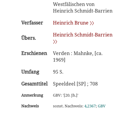
Westfälischen von
Heinrich Schmidt-Barrien
Verfasser
Heinrich Brune 〉〉
Heinrich Schmidt-Barrien
Übers.
〉〉
Erschienen
Verden : Mahnke, [ca.
1969]
Umfang
95 S.
Gesamttitel
Speeldeel [SP] ; 708
Anmerkung
GBV: '[20. Jh.]'
Nachweis
sonst. Nachweis:
4,2367
;
GBV