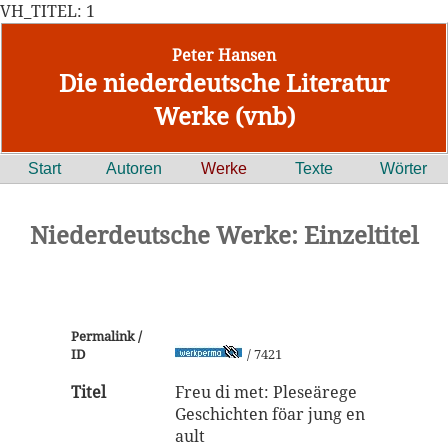
VH_TITEL: 1
Peter Hansen
Die niederdeutsche Literatur
Werke (vnb)
Start
Autoren
Werke
Texte
Wörter
Niederdeutsche Werke: Einzeltitel
Permalink /
ID
/ 7421
Titel
Freu di met: Pleseärege
Geschichten föar jung en
ault