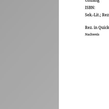
Umfang
ISBN:
Sek.-Lit.; Rez
Rez. in Quic
Nachweis