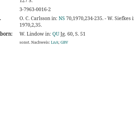
127 S.
3-7963-0016-2
.
O. C. Carlsson in:
NS
70,1970,234-235. - W. Siefkes 
1970,2,35.
kborn:
W. Lindow in:
QU
Jg. 60, S. 51
sonst. Nachweis:
LnA
;
GBV