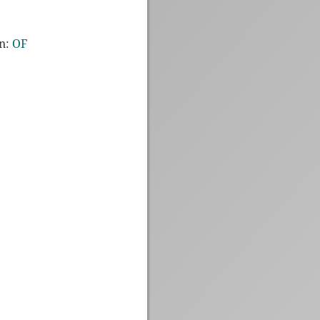
in:
OF