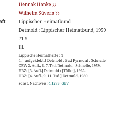
Hennak Hanke 〉〉
Wilhelm Süvern 〉〉
aft
Lippischer Heimatbund
Detmold : Lippischer Heimatbund, 1959
71 S.
Ill.
Lippische Heimathefte ; 1
4: '[aufgeklebt:] Detmold ; Bad Pyrmont : Schnelle'
GBV: 2. Aufl., 6.-7. Tsd. Detmold : Schnelle, 1959.
HBZ: [3. Aufl.] Detmold : [Tölke], 1962.
HBZ: [4. Aufl., 9.-11. Tsd.] Detmold, 1980.
sonst. Nachweis:
4,1273
;
GBV