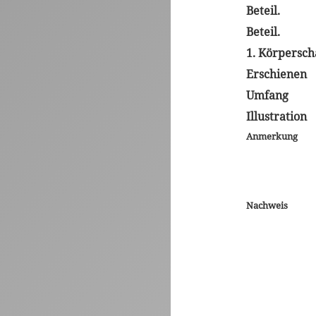
Beteil.
Beteil.
1. Körpersch
Erschienen
Umfang
Illustration
Anmerkung
Nachweis