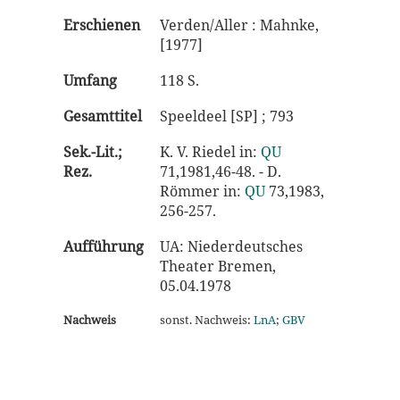
Erschienen
Verden/Aller : Mahnke,
[1977]
Umfang
118 S.
Gesamttitel
Speeldeel [SP] ; 793
Sek.-Lit.;
K. V. Riedel in:
QU
Rez.
71,1981,46-48. - D.
Römmer in:
QU
73,1983,
256-257.
Aufführung
UA: Niederdeutsches
Theater Bremen,
05.04.1978
Nachweis
sonst. Nachweis:
LnA
;
GBV