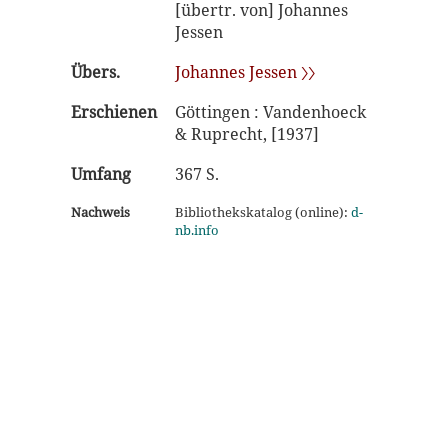
[übertr. von] Johannes
Jessen
Übers.
Johannes Jessen 〉〉
Erschienen
Göttingen : Vandenhoeck
& Ruprecht, [1937]
Umfang
367 S.
Nachweis
Bibliothekskatalog (online):
d-
nb.info