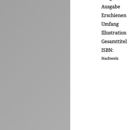
Ausgabe
Erschienen
Umfang
Illustration
Gesamttitel
ISBN:
Nachweis