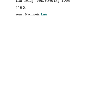
Hamburg : Selbstverlag, 2000
116 S.
sonst. Nachweis:
LnA