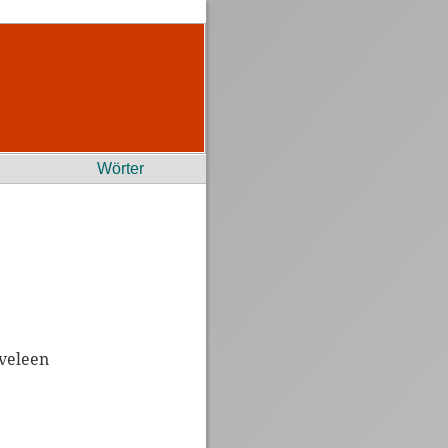
Wörter
uveleen