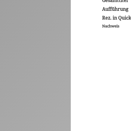
Gesamttitel
Aufführung
Rez. in Quic
Nachweis