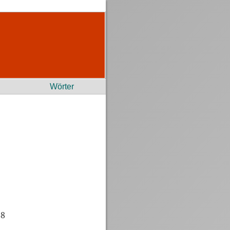
Wörter
68