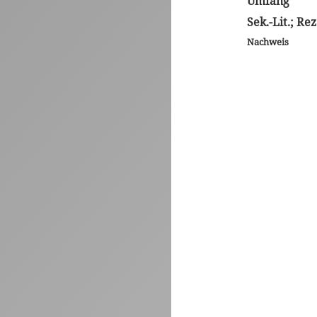
Umfang
Sek.-Lit.; Rez
Nachweis