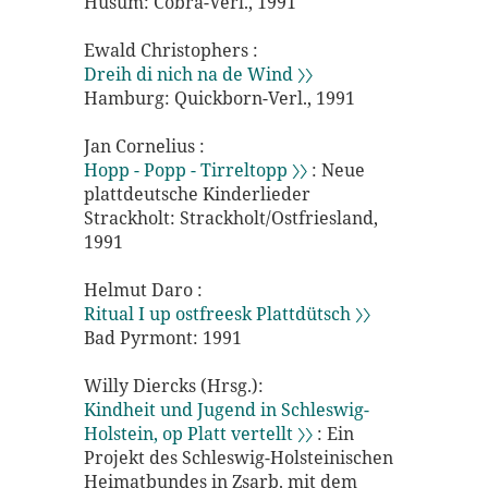
Husum: Cobra-Verl., 1991
Ewald Christophers :
Dreih di nich na de Wind 〉〉
Hamburg: Quickborn-Verl., 1991
Jan Cornelius :
Hopp - Popp - Tirreltopp 〉〉
: Neue
plattdeutsche Kinderlieder
Strackholt: Strackholt/Ostfriesland,
1991
Helmut Daro :
Ritual I up ostfreesk Plattdütsch 〉〉
Bad Pyrmont: 1991
Willy Diercks (Hrsg.):
Kindheit und Jugend in Schleswig-
Holstein, op Platt vertellt 〉〉
: Ein
Projekt des Schleswig-Holsteinischen
Heimatbundes in Zsarb. mit dem