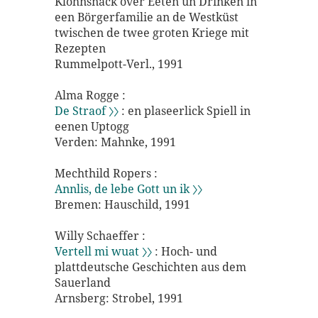
Klöhnsnack över Eeten un Drinken in
een Börgerfamilie an de Westküst
twischen de twee groten Kriege mit
Rezepten
Rummelpott-Verl., 1991
Alma Rogge :
De Straof 〉〉
: en plaseerlick Spiell in
eenen Uptogg
Verden: Mahnke, 1991
Mechthild Ropers :
Annlis, de lebe Gott un ik 〉〉
Bremen: Hauschild, 1991
Willy Schaeffer :
Vertell mi wuat 〉〉
: Hoch- und
plattdeutsche Geschichten aus dem
Sauerland
Arnsberg: Strobel, 1991