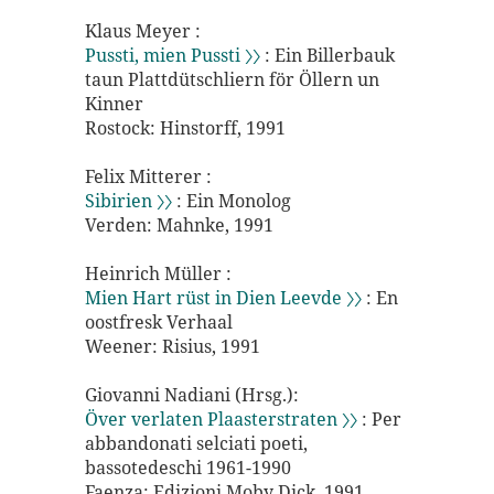
Klaus Meyer :
Pussti, mien Pussti 〉〉
: Ein Billerbauk
taun Plattdütschliern för Öllern un
Kinner
Rostock: Hinstorff, 1991
Felix Mitterer :
Sibirien 〉〉
: Ein Monolog
Verden: Mahnke, 1991
Heinrich Müller :
Mien Hart rüst in Dien Leevde 〉〉
: En
oostfresk Verhaal
Weener: Risius, 1991
Giovanni Nadiani (Hrsg.):
Över verlaten Plaasterstraten 〉〉
: Per
abbandonati selciati poeti,
bassotedeschi 1961-1990
Faenza: Edizioni Moby Dick, 1991