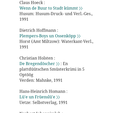
Claus Hoeck :
Wenn de Buur to Stadt kümmt 〉〉
Husum: Husum-Druck- und Verl.-Ges.,
1991
Dietrich Hoffmann :
Plempers-Boys un Ossenköpp 〉〉
Horst (Amt Miltzow): Waterkant-Verl.,
1991
Christian Holsten :
De Bregendöscher 〉〉
: En
plattdüütschen Smüsterkrimi in 5
Optöög
Verden: Mahnke, 1991
Hans-Heinrich Homann :
Lü'e un Früenslü'e 〉〉
Uetze: Selbstverlag, 1991