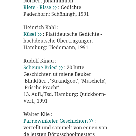
Norbert Johannimloh :
Riete - Risse 〉〉
: Gedichte
Paderborn: Schöningh, 1991
Heinrich Kahl :
Küsel 〉〉
: Plattdeutsche Gedichte -
hochdeutsche Übertragungen
Hamburg: Tiedemann, 1991
Rudolf Kinau :
Scheune Bries' 〉〉
: 20 lütte
Geschichten ut miene Beuker
'Blinkfüer', 'Strandgoot', 'Muscheln',
'Frische Fracht'
13. Aufl./Tsd. Hamburg: Quickborn-
Verl., 1991
Walter Klie :
Parnewinkeler Geschichten 〉〉
:
vertellt und sammelt von eenen von
de letzten Dörpsschoolmesters