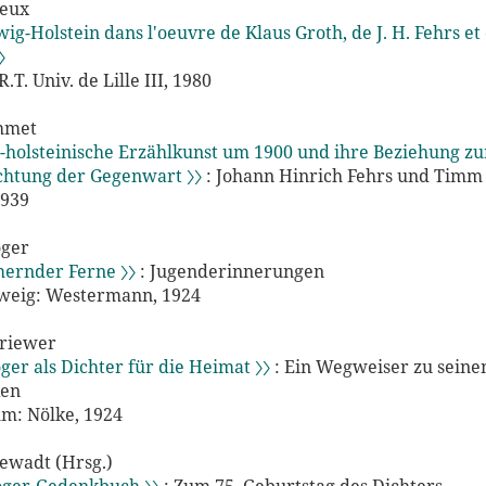
ueux
wig-Holstein dans l'oeuvre de Klaus Groth, de J. H. Fehrs e
〉
R.T. Univ. de Lille III, 1980
ehmet
-holsteinische Erzählkunst um 1900 und ihre Beziehung zu
chtung der Gegenwart 〉〉
: Johann Hinrich Fehrs und Timm
1939
ger
ernder Ferne 〉〉
: Jugenderinnerungen
weig: Westermann, 1924
hriewer
er als Dichter für die Heimat 〉〉
: Ein Wegweiser zu sein
en
m: Nölke, 1924
ewadt (Hrsg.)