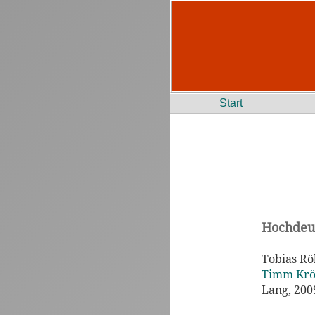
Start
Hochdeu
Tobias Rö
Timm Krö
Lang, 200