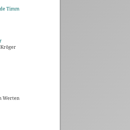
t de Timm
r
 Kröger
en Werten