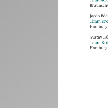
Timm-Krö
Braunsch
Jacob Bö
Timm Krö
Hamburg: 
Gustav Fa
Timm Krö
Hamburg: 