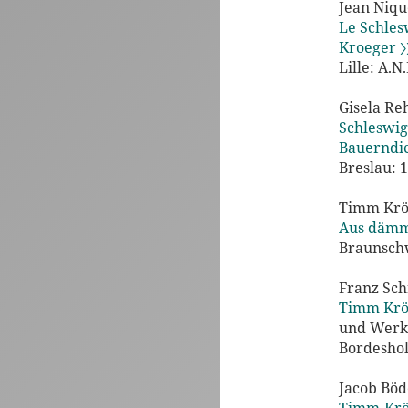
Jean Niq
Le Schles
Kroeger 〉
Lille: A.N.
Gisela R
Schleswig
Bauerndi
Breslau: 
Timm Krö
Aus dämm
Braunsch
Franz Sc
Timm Krög
und Werk
Bordeshol
Jacob Böd