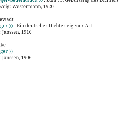
ger-Gedenkbuch 〉〉
: Zum 75. Geburtstag des Dichters
weig: Westermann, 1920
dewadt
ger 〉〉
: Ein deutscher Dichter eigener Art
Janssen, 1916
lke
ger 〉〉
Janssen, 1906