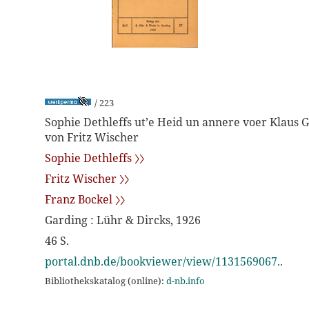
/ 223
Sophie Dethleffs ut’e Heid un annere voer Klaus Gr
von Fritz Wischer
Sophie Dethleffs 〉〉
Fritz Wischer 〉〉
Franz Bockel 〉〉
Garding : Lühr & Dircks, 1926
46 S.
portal.dnb.de/bookviewer/view/1131569067..
Bibliothekskatalog (online):
d-nb.info