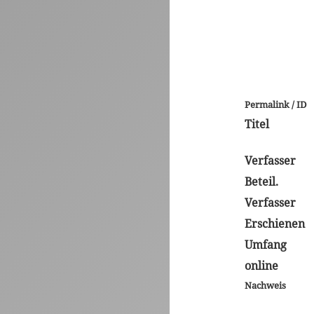
Permalink / ID
Titel
Verfasser
Beteil.
Verfasser
Erschienen
Umfang
online
Nachweis