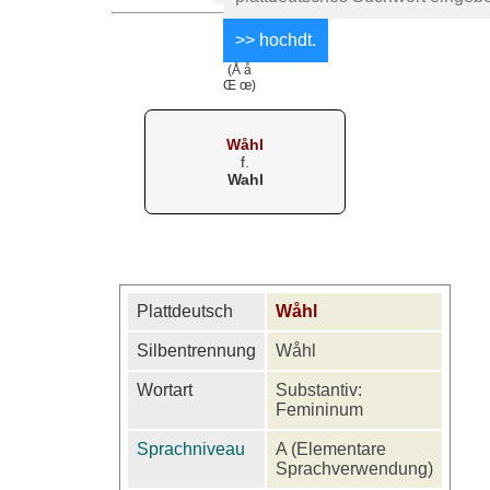
(Å å
Œ œ)
Wåhl
f.
Wahl
Plattdeutsch
Wåhl
Silbentrennung
Wåhl
Wortart
Substantiv:
Femininum
Sprachniveau
A (Elementare
Sprachverwendung)