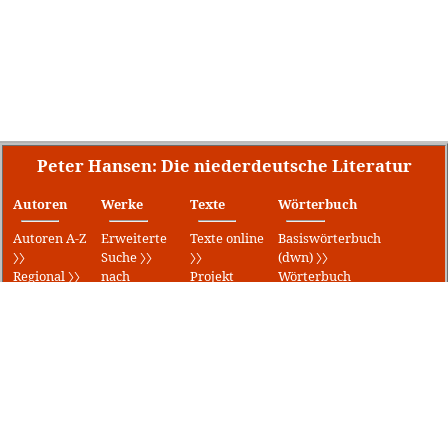
Peter Hansen: Die niederdeutsche Literatur
Autoren
Werke
Texte
Wörterbuch
Autoren A-Z
Erweiterte
Texte online
Basiswörterbuch
〉〉
Suche 〉〉
〉〉
(dwn) 〉〉
Regional 〉〉
nach
Projekt
Wörterbuch
Literar. Orte
Erscheinungsjahr
Gutenberg
für
〉〉
〉〉
〉〉
Mecklenburg-
Preise 〉〉
Uraufführungen
Gedichte 〉〉
Vorpommern
Theater 〉〉
〉〉
Lieder 〉〉
〉〉
Klaus Groth
Klaus-Groth-
〉〉
Wörterbuch
〉〉
Fritz-
Reuter-