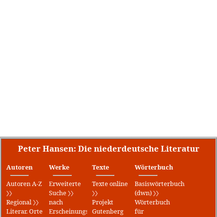
Peter Hansen: Die niederdeutsche Literatur
Autoren
Werke
Texte
Wörterbuch
Autoren A-Z
Erweiterte
Texte online
Basiswörterbuch
〉〉
Suche 〉〉
〉〉
(dwn) 〉〉
Regional 〉〉
nach
Projekt
Wörterbuch
Literar. Orte
Erscheinungsjahr
Gutenberg
für