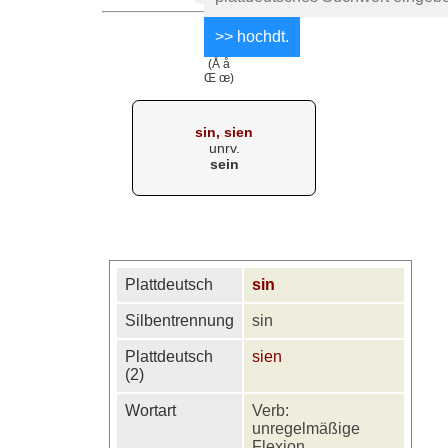
(Å å
Œ œ)
sin, sien
unrv.
sein
Plattdeutsch
sin
Silbentrennung
sin
Plattdeutsch
sien
(2)
Wortart
Verb:
unregelmäßige
Flexion