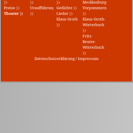
〉〉
〉〉
〉〉
Mecklenburg-
Preise 〉〉
Uraufführungen
Gedichte 〉〉
Vorpommern
Theater 〉〉
〉〉
Lieder 〉〉
〉〉
Klaus Groth
Klaus-Groth-
〉〉
Wörterbuch
〉〉
Fritz-
Reuter-
Wörterbuch
〉〉
Datenschutzerklärung
/
Impressum