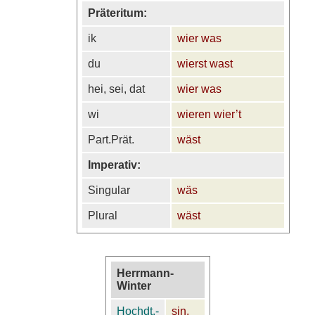
Präteritum:
ik
wier was
du
wierst wast
hei, sei, dat
wier was
wi
wieren wier’t
Part.Prät.
wäst
Imperativ:
Singular
wäs
Plural
wäst
Herrmann-
Winter
Hochdt.-
sin,